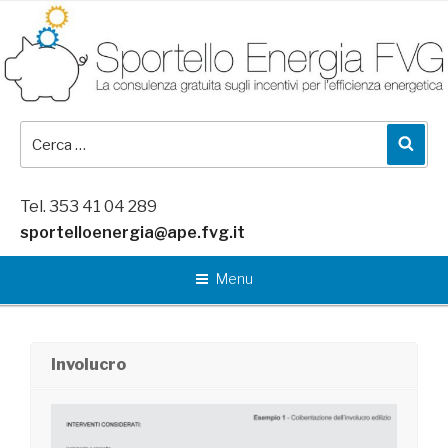
Salta
al
contenuto
Cerca:
Cer
Tel. 353 41 04 289
sportelloenergia@ape.fvg.it
Menu
Involucro