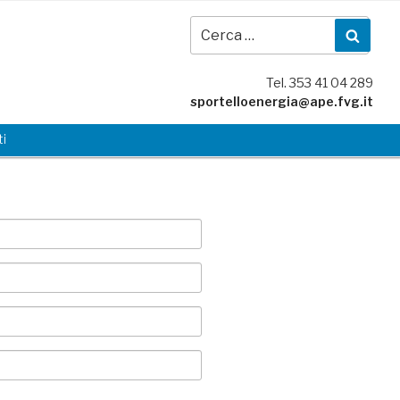
Cer
Cerc
Tel. 353 41 04 289
sportelloenergia@ape.fvg.it
i