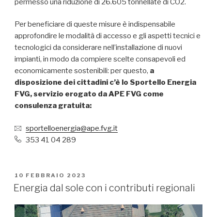
permesso una riduzione di 26.605 tonnellate di CO2.
Per beneficiare di queste misure è indispensabile
approfondire le modalità di accesso e gli aspetti tecnici e
tecnologici da considerare nell’installazione di nuovi
impianti, in modo da compiere scelte consapevoli ed
economicamente sostenibili: per questo,
a
disposizione dei cittadini c’è lo Sportello Energia
FVG, servizio erogato da APE FVG come
consulenza gratuita:
sportelloenergia@ape.fvg.it
353 41 04 289
PUBBLICATO
10 FEBBRAIO 2023
IL
Energia dal sole con i contributi regionali