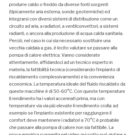
produrre caldo o freddo da diverse fonti sorgenti
(tipicamente aria esterna, sonde geotermiche) ed
integrarsi con diversi sistemi di distribuzione come un
circuito ad aria, a radiatori, a ventilconvettori, a sistemi
radianti, o ancora alla produzione di acqua calda sanitaria.
Perciò, nel caso in cui sia necessario sostituire una
vecchia caldaia a gas, è lecito valutare se passare alla
pompa di calore elettrica. Vanno considerate
attentamente, affidandoci ad un tecnico esperto in
materia, la fattibilità tecnica (considerando l’impianto di
riscaldamento complessivamente) e la convenienza
economica. La temperatura ideale del fluido riscaldato da
queste macchine è di 50-60°C. Con queste temperature
il rendimento ha i valori accennati prima, ma con
temperature via via più elevate il rendimento crolla: ad
esempio se l’impianto esistente per raggiungere il
comfort deve mantenere i radiatori a 70°C è probabile
che passare alla pompa di calore non sia fattibile. La
prova empirica suggerita nel video qui sotto può aiutare a