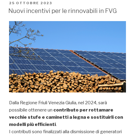
PUBBLICATO
25 OTTOBRE 2023
IL
Nuovi incentivi per le rinnovabili in FVG
Dalla Regione Friuli Venezia Giulia, nel 2024, sarà
possibile ottenere un
contributo per rottamare
vecchie stufe e caminetti a legna e sostituirli con
modelli più efficienti
.
I contributi sono finalizzati alla dismissione di generatori