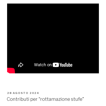
PUBBLICATO
28 AGOSTO 2024
IL
Contributi per “rottamazione stufe”