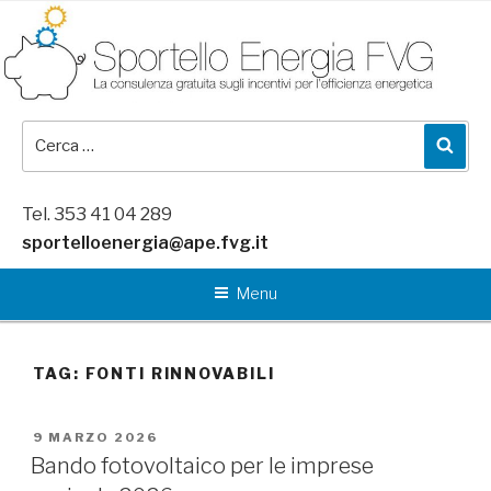
Salta
al
contenuto
Cerca:
Cer
Tel. 353 41 04 289
sportelloenergia@ape.fvg.it
Menu
TAG:
FONTI RINNOVABILI
PUBBLICATO
9 MARZO 2026
IL
Bando fotovoltaico per le imprese