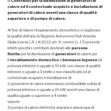
di
Contributi per la dismissione di generatori di
calore ed il contestuale acquisto e installazione di
generatori di calore aventi una classe di qualità
superiore o di pompe di calore.
Al fine di ridurre l’inquinamento atmosferico e migliorare
la qualità dell’aria, la Regione Autonoma Friuli Venezia
Giulia (con la L.R. 14/2023, art. 4, commi 11-17) prevede
infatti specifici contributi destinati alle
persone
fisiche
per la dismissione di
generatori
di calore per
il
riscaldamento domestico
a
biomasse legnose
(di
potenza inferiore o uguale a 35 kW, con classe di qualità
inferiore o uguale a 3 stelle o non classificati) ed al
contestuale acquisto e installazione di:
1) generatori di calore a biomassa combustibile solida di
potenza inferiore o uguale a 35 kW, aventi una classe di
qualità uguale o superiore a 4 stelle;
oppure:
2) pompe di calore elettriche aria/aria e aria/acqua di