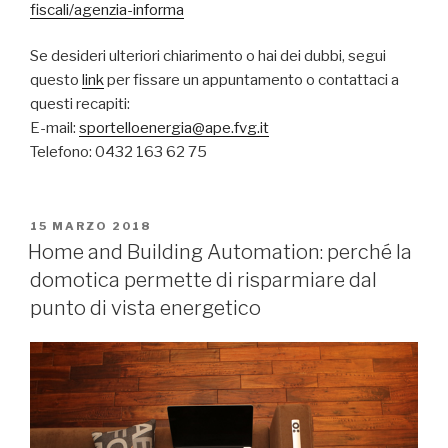
fiscali/agenzia-informa
Se desideri ulteriori chiarimento o hai dei dubbi, segui
questo
link
per fissare un appuntamento o contattaci a
questi recapiti:
E-mail:
sportelloenergia@ape.fvg.it
Telefono: 0432 163 62 75
PUBBLICATO
15 MARZO 2018
IL
Home and Building Automation: perché la
domotica permette di risparmiare dal
punto di vista energetico