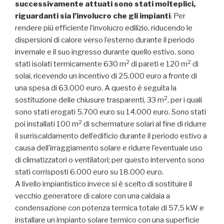
successivamente attuati sono stati molteplici,
riguardanti sia l’involucro che gli impianti
. Per
rendere più efficiente l’involucro edilizio, riducendo le
dispersioni di calore verso l’esterno durante il periodo
invernale e il suo ingresso durante quello estivo, sono
2
2
stati isolati termicamente 630 m
di pareti e 120 m
di
solai, ricevendo un incentivo di 25.000 euro a fronte di
una spesa di 63.000 euro. A questo è seguita la
2
sostituzione delle chiusure trasparenti, 33 m
, per i quali
sono stati erogati 5.700 euro su 14.000 euro. Sono stati
2
poi installati 100 m
di schermature solari al fine di ridurre
il surriscaldamento dell’edificio durante il periodo estivo a
causa dell’irraggiamento solare e ridurre l’eventuale uso
di climatizzatori o ventilatori; per questo intervento sono
stati corrisposti 6.000 euro su 18.000 euro.
A livello impiantistico invece si è scelto di sostituire il
vecchio generatore di calore con una caldaia a
condensazione con potenza termica totale di 57,5 kW e
installare un impianto solare termico con una superficie