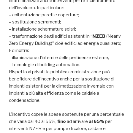
infatti finanziati anche interventi per l’efficientamento
dell’involucro. In particolare:
– coibentazione pareti e coperture;
– sostituzione serramenti;
– installazione schermature solari;
– trasformazione degli edifici esistenti in “
NZEB
(Nearly
Zero Energy Building)” cioè edifici ad energia quasi zero;
Ed inoltre:
– illuminazione d’interni e delle pertinenze esterne;
– tecnologie di building automation.
Rispetto ai privati, la pubblica amministrazione può
beneficiare dell’incentivo anche per la sostituzione di
impianti esistenti per la climatizzazione invernale con
impianti a più alta efficienza come le caldaie a
condensazione.
L’incentivo copre le spese sostenute per una percentuale
che varia dal 40 al 55%,
fino
ad arrivare
al 65%
per
interventi NZEB e per pompe di calore, caldaie e