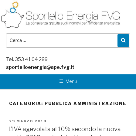
Salta
al
contenuto
Cerca:
Cer
Tel. 353 41 04 289
sportelloenergia@ape.fvg.it
Menu
CATEGORIA:
PUBBLICA AMMINISTRAZIONE
PUBBLICATO
29 MARZO 2018
IL
L’IVA agevolata al 10% secondo la nuova