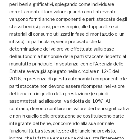
per i beni significativi, spiegando come individuare
correttamente il loro valore quando con l’intervento
vengono forniti anche componenti e parti staccate degli
stessi beni (si pensi, per esempio, alle tapparelle e ai
materiali di consumo utilizzati in fase di montaggio di un
infisso). In particolare, viene precisato che la
determinazione del valore va effettuata sulla base
dell’autonomia funzionale delle parti staccate rispetto al
manufatto principale. In sostanza, come l’Agenzia delle
Entrate aveva già spiegato nella circolare n. 12/E del
2016, in presenza di questa autonomia i componenti o le
parti staccate non devono essere ricompresi nel valore
del bene ma in quello della prestazione (e quindi
assoggettati ad aliquota Iva ridotta del 10%). Al
contrario, devono confluire nel valore dei beni significativi
e non in quello della prestazione se costituiscono parte
integrante del bene, concorrendo alla sua normale
funzionalità. La stessa legge di bilancio ha previsto,
inoltre, che la fattura emessa da chi realizza l’intervento