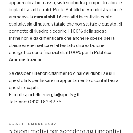
apparecchi a biomassa, sistemi ibridi a pompe di calore e
impianti solari termici. Per le Pubbliche Amministrazioni è
ammessa la
cumulabilità
con altri incentivi in conto
capitale, sia di natura statale che non statale e questo gli
permette di riuscire a coprire il 100% della spesa.
Infine non è da dimenticare che anche le spese per la
diagnosi energetica e l’attestato di prestazione
energetica sono finanziabili al 100% per la Pubblica
Amministrazione.
Se desideri ulteriori chiarimento o hai dei dubbi, segui
questo
link
per fissare un appuntamento o contattaci a
questi recapiti:
E-mail:
sportelloenergia@ape.fvg.it
Telefono: 0432 163 62 75
PUBBLICATO
15 SETTEMBRE 2017
IL
5 buoni motivi per accedere agli incentivi