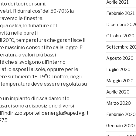
Aprile 2021
to dei tuoi consumi.
 vetri. Ridurrai così del 50-70% la
Febbraio 2021
raverso le finestre.
Dicembre 202
acqua calda, le tubature del
vità nelle pareti.
Ottobre 2020
di 20°C, temperatura che garantisce il
Settembre 20
re massimo consentito dalla legge. E’
eratura a valori più bassi
Agosto 2020
à che si svolgono all’interno
llati o esposti al sole, oppure per le
Luglio 2020
e sufficienti 18-19°C. Inoltre, negli
Maggio 2020
, la temperatura deve essere regolata su
Aprile 2020
 un impianto di riscaldamento
Marzo 2020
asa ci sono a disposizione diversi
ll’indirizzo
sportelloenergia@ape.fvg.it
Febbraio 2020
275!
Gennaio 2020