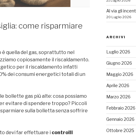
21 Luglio 2026
Al via gli incen
20 Luglio 2026
siglia: come risparmiare
ARCHIVI
Luglio 2026
o è quella del gas, soprattutto nel
izziamo copiosamente il riscaldamento.
Giugno 2026
getico per il riscaldamento infatti
% dei consumi energetici totali di un
Maggio 2026
Aprile 2026
lle bollette gas più alte: cosa possiamo
Marzo 2026
 per evitare di spendere troppo? Piccoli
Febbraio 2026
sparmiare sulla bolletta senza soffrire
Gennaio 2026
Ottobre 2025
to devi far effettuare i
controlli