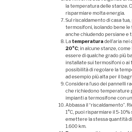
la temperatura delle stanze. 
risparmiare molta energia.
Sul riscaldamento di casa tua,
termosifoni, isolando bene le 
anche chiudendo persiane e t
La
temperatura
dell’aria nei
20°C
; in alcune stanze, come 
essere di qualche grado più ba
installate sui termosifoni o ai
possibilità di regolare la tem
ad esempio più alta per il bag
Considera l’uso dei pannelli ra
che richiedono temperature pi
impianti a termosifone con un
Abbassa il “riscaldamento”. R
1°C, puoi risparmiare il 5-10% 
emettere la stessa quantità d
1.600 km.