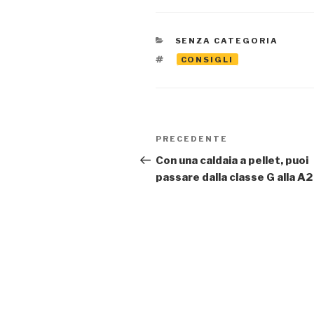
CATEGORIE
SENZA CATEGORIA
TAG
CONSIGLI
Navigazione
Articolo
PRECEDENTE
articoli
precedente:
Con una caldaia a pellet, puoi
passare dalla classe G alla A2