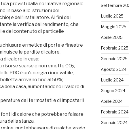
tica previsti dalla normativa regionale
Settembre 20
ne in base alle istruzioni del
Luglio 2025
o) e dell’installatore. Ai fini del
ante la verifica del rendimento, che
Maggio 2025
 e del contenuto di particelle
Aprile 2025
na chiusura ermetica di porte e finestre
Febbraio 2025
minuisce le perdite di calore.
Gennaio 2025
 di calore in casa:
ia risorse scarse e non emette CO
;
2
Agosto 2024
 delle PDC è un’energia rinnovabile;
 bolletta arrivano fino al 50%;
Luglio 2024
a della casa, aumentandone il valore di
Giugno 2024
mperature dei termostati e di impostarli
Aprile 2024
Febbraio 2024
 fonti di calore che potrebbero falsare
ra della stanza.
Gennaio 2024
termine, puoi abbassare di qualche grado