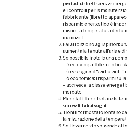
periodici
di efficienza energe
e i controlli per la manutenzio
fabbricante (libretto apparecchi
risparmio energetico è import
misura la temperatura dei fumi
inquinanti.
Fai attenzione agli spifferi: u
aumenta la tenuta all’aria e di
Se possibile installa una pompa
– è ecocompatibile: non bruc
– è ecologica: il “carburante”
– è economica: i risparmi sulla
– accresce la classe energetic
mercato.
Ricordati di controllare le te
sui
reali fabbisogni
.
Tieni il termostato lontano da
la misurazione della temperatu
Se l’inverno sta volgendo al 