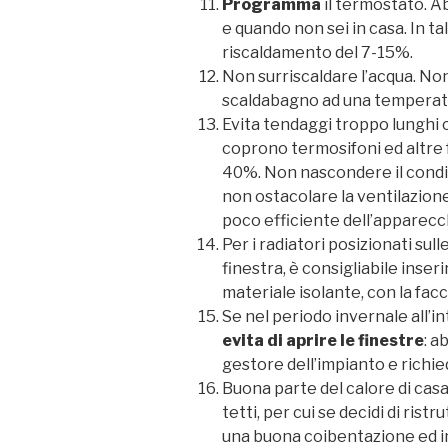
Programma
il termostato. A
e quando non sei in casa. In ta
riscaldamento del 7-15%.
Non surriscaldare l’acqua. Non
scaldabagno ad una temperatu
Evita tendaggi troppo lunghi c
coprono termosifoni ed altre fo
40%. Non nascondere il condi
non ostacolare la ventilazio
poco efficiente dell’apparecc
Per i radiatori posizionati sul
finestra, è consigliabile inser
materiale isolante, con la facc
Se nel periodo invernale all’in
evita di aprire le finestre
: a
gestore dell’impianto e richie
Buona parte del calore di casa 
tetti, per cui se decidi di rist
una buona coibentazione ed i