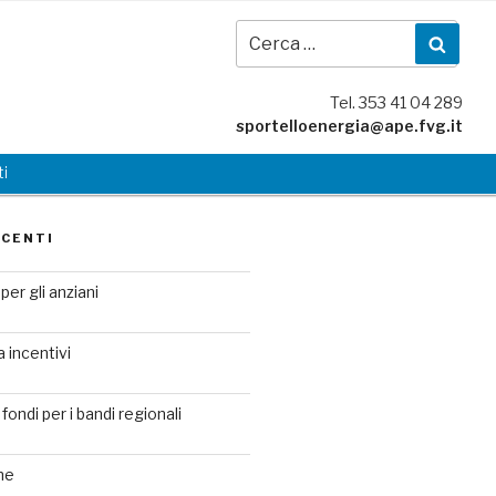
Cer
Cerc
Tel. 353 41 04 289
sportelloenergia@ape.fvg.it
i
ECENTI
per gli anziani
a incentivi
fondi per i bandi regionali
ne