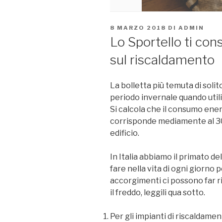
PUBBLICATO
8 MARZO 2018
DI
ADMIN
IL
Lo Sportello ti con
sul riscaldamento
La bolletta più temuta di solit
periodo invernale quando util
Si calcola che il consumo ener
corrisponde mediamente al 30
edificio.
In Italia abbiamo il primato de
fare nella vita di ogni giorno
accorgimenti ci possono far ri
il freddo, leggili qua sotto.
Per gli impianti di riscaldamen