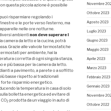
Novembre 20
Con questa piccola azione è possibile
Ottobre 2023
 puoi risparmiare regolando i
Agosto 2023
finestre e le porte verso l’esterno, ma
apparelle nelle ore notturne.
Luglio 2023
 diversi ambienti
non deve superare i
Giugno 2023
la camera da letto e la cucina, potrà
ssa. Grazie alle valvole termostatiche
Maggio 2023
 termostati per ambiente, hai la
peratura corretta di ogni singola stanza,
Aprile 2023
no e più bassa per la camera da letto.
Marzo 2023
dianti a pavimento, a parete o a soffitto
ù basse rispetto ai tradizionali
Febbraio 2023
 forte risparmio energetico.
Gennaio 2023
iducendo la temperatura in casa di solo
sulla bolletta energetica ed evitare di
Novembre 20
i CO
prodotta da un viaggio in auto di
2
Ottobre 2022