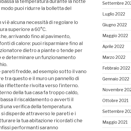
bbassa la temperatura durante la notte
Settembre 20
l modo puoi ridurre la bolletta del
Luglio 2022
 vi è alcuna necessità di regolare lo
Giugno 2022
ra superiore a 60°C.
Maggio 2022
he, arrivando fino al pavimento,
nti di calore: puoi risparmiare fino al
Aprile 2022
zionatore dietro a piante o tende per
Marzo 2022
ne e determinare un funzionamento
hio.
Febbraio 2022
le pareti fredde, ad esempio sotto il vano
ire tra questo e il muro un pannello di
Gennaio 2022
ia riflettente rivolta verso l’interno.
Novembre 20
terno della tua casa fa troppo caldo,
bbassa il riscaldamento o avverti il
Ottobre 2021
di una verifica della temperatura.
Settembre 20
si disperde attraverso le pareti e i
rutturare la tua abitazione ricordati che
Maggio 2021
nfissi performanti saranno