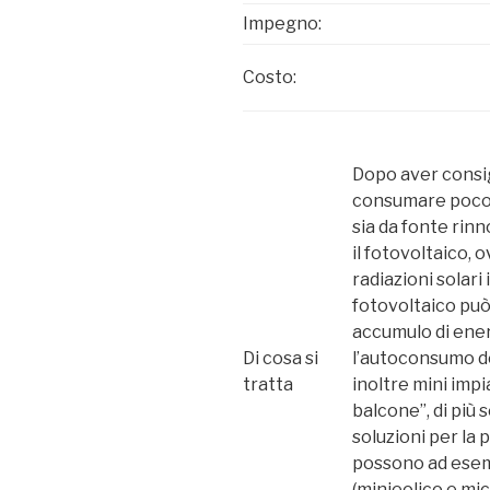
Impegno:
Costo:
Dopo aver consi
consumare poco,
sia da fonte rinn
il fotovoltaico,
radiazioni solari
fotovoltaico può
accumulo di ene
Di cosa si
l’autoconsumo d
tratta
inoltre mini impi
balcone”, di più 
soluzioni per la
possono ad esemp
(minieolico e mic