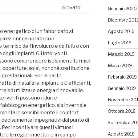
elevato
Gennaio 2020
Dicembre 201
o energetico di un fabbricato si
Agosto 2019
irezioni: da un lato con
Luglio 2019
 termico dell’involucro e dall’altro con
 degli impianti. Gli interventi
Maggio 2019
possono comprendere isolamenti termici
Marzo 2019
e, coperture, solai, nonché sostituzione
 prestazionali. Per la parte
Febbraio 2019
ratta di installare impianti più efficienti,
Gennaio 2019
re ed utilizzare energia rinnovabile.
nterventi possono ridurre
Novembre 20
 fabbisogno energetico, sia invernale
Ottobre 2018
umentare sensibilmente il comfort
 decisamente impegnativi dal punto di
Settembre 20
 Per incentivare questi virtuosi
Agosto 2018
ato e le regioni mettono in campo