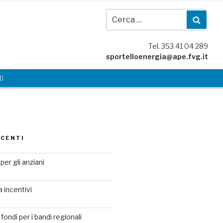
Cer
Cerc
Tel. 353 41 04 289
sportelloenergia@ape.fvg.it
i
ECENTI
per gli anziani
a incentivi
fondi per i bandi regionali