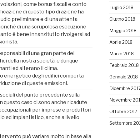
gevolazioni, come bonus fiscali e conto
Luglio 2018
ficazione di questo tipo di azione ha
Giugno 2018
tudio preliminare e di una attenta
nonché di una scrupolosa esecuzione
Maggio 2018
tanto è bene innanzitutto rivolgersi ad
sionista.
Aprile 2018
responsabili di una gran parte dei
Marzo 2018
ci della nostra società, e dunque
Febbraio 2018
anti ed alterano il clima.
o energetico degli edifici comporta
Gennaio 2018
iduzione di queste emissioni.
Dicembre 201
i sociali del punto precedente sulla
Novembre 20
 in questo caso ci sono anche ricadute
ccupazionali per imprese e produttori
Ottobre 2017
zio ed impiantistico, anche a livello
Settembre 20
’intervento può variare molto in base alla