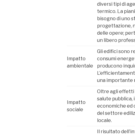
diversi tipi di a
termico. La piani
bisogno di uno s
progettazione, 
delle opere; per
un libero profes
Gli edifici sono 
Impatto
consumi energeti
ambientale
producono inquin
L’efficientament
una importante r
Oltre agli effett
salute pubblica,
Impatto
economiche ed o
sociale
del settore edili
locale.
Il risultato dell