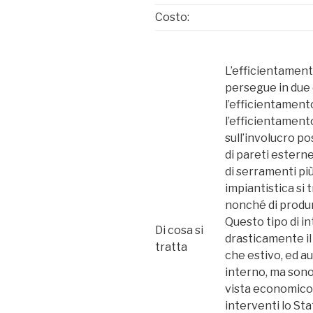
Costo:
L’efficientament
persegue in due d
l’efficientamento
l’efficientamento
sull’involucro 
di pareti estern
di serramenti più
impiantistica si t
nonché di produr
Questo tipo di i
Di cosa si
drasticamente il
tratta
che estivo, ed a
interno, ma sono
vista economico.
interventi lo St