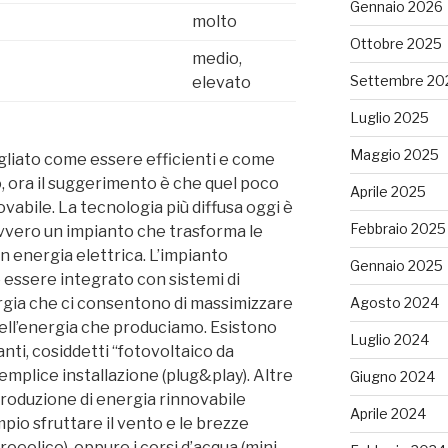
Gennaio 2026
molto
Ottobre 2025
medio,
Settembre 20
elevato
Luglio 2025
Maggio 2025
gliato come essere efficienti e come
 ora il suggerimento è che quel poco
Aprile 2025
ovabile. La tecnologia più diffusa oggi è
Febbraio 2025
 ovvero un impianto che trasforma le
 in energia elettrica. L’impianto
Gennaio 2025
 essere integrato con sistemi di
Agosto 2024
rgia che ci consentono di massimizzare
ell’energia che produciamo. Esistono
Luglio 2024
anti, cosiddetti “fotovoltaico da
semplice installazione (plug&play). Altre
Giugno 2024
 produzione di energia rinnovabile
Aprile 2024
io sfruttare il vento e le brezze
roeolico), oppure i corsi d’acqua (mini