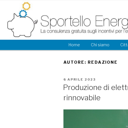
Salta
al
contenuto
Home
Chi siamo
Citt
AUTORE:
REDAZIONE
PUBBLICATO
6 APRILE 2023
IL
Produzione di elett
rinnovabile