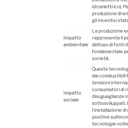
idroelettrico). Pe
produzione di en
gli incentivi stat
La produzione ed
Impatto
rappresenta il 
ambientale
dell’uso di fonti
fondamentale per
società.
Queste tecnolo
dai combustibili 
tensioni internaz
consumatori di r
Impatto
disuguaglianze i
sociale
sottosviluppati.
l’installazione d
positive sull’eco
tecnologie volte