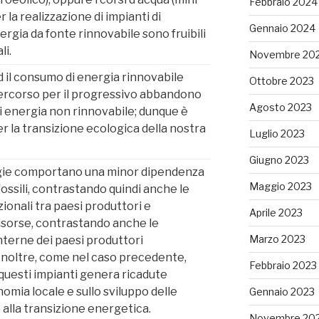
Febbraio 2024
r la realizzazione di impianti di
Gennaio 2024
ergia da fonte rinnovabile sono fruibili
ali.
Novembre 20
 il consumo di energia rinnovabile
Ottobre 2023
percorso per il progressivo abbandono
Agosto 2023
 di energia non rinnovabile; dunque è
 la transizione ecologica della nostra
Luglio 2023
Giugno 2023
gie comportano una minor dipendenza
Maggio 2023
fossili, contrastando quindi anche le
ionali tra paesi produttori e
Aprile 2023
isorse, contrastando anche le
Marzo 2023
nterne dei paesi produttori
 Inoltre, come nel caso precedente,
Febbraio 2023
i questi impianti genera ricadute
nomia locale e sullo sviluppo delle
Gennaio 2023
 alla transizione energetica.
Novembre 20