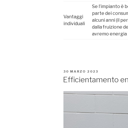
Se l’impianto è
parte dei consumi
Vantaggi
alcuni anni (il 
individuali
dalla fruizione 
avremo energia 
PUBBLICATO
30 MARZO 2023
IL
Efficientamento e