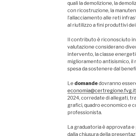
quali la demolizione, la demol
con ricostruzione, la manutenz
l’allacciamento alle reti infrast
al riutilizzo a fini produttivi 
Il contributo è riconosciuto i
valutazione considerano diversi 
intervento, la classe energeti
miglioramento antisismico, il r
spesa da sostenere dal benefic
Le
domande
dovranno essere
economia@certregione.fvg.it
2024, corredate di allegati, tr
grafici, quadro economico e co
professionista.
La graduatoria è approvata e 
dalla chiusura della presenta