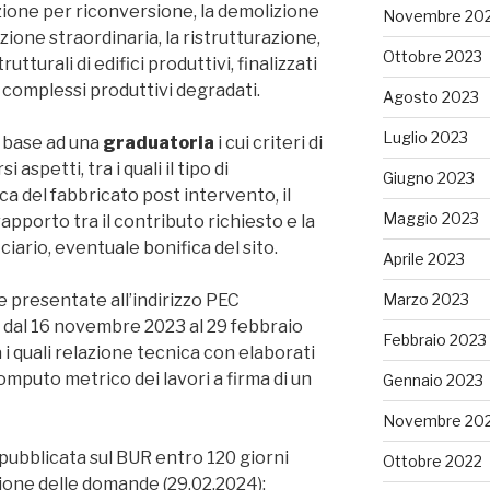
izione per riconversione, la demolizione
Novembre 20
ione straordinaria, la ristrutturazione,
Ottobre 2023
rutturali di edifici produttivi, finalizzati
dei complessi produttivi degradati.
Agosto 2023
Luglio 2023
n base ad una
graduatoria
i cui criteri di
aspetti, tra i quali il tipo di
Giugno 2023
ca del fabbricato post intervento, il
Maggio 2023
apporto tra il contributo richiesto e la
iario, eventuale bonifica del sito.
Aprile 2023
 presentate all’indirizzo PEC
Marzo 2023
dal 16 novembre 2023 al 29 febbraio
Febbraio 2023
a i quali relazione tecnica con elaborati
mputo metrico dei lavori a firma di un
Gennaio 2023
Novembre 20
pubblicata sul BUR entro 120 giorni
Ottobre 2022
zione delle domande (29.02.2024);