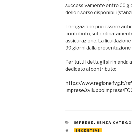
successivamente entro 60 giorn
delle risorse disponibili (stan
L’erogazione può essere antic
contributo, subordinatamente 
assicurazione. La liquidazion
90 giorni dalla presentazione
Per tutti i dettagli si rimanda
dedicato al contributo:
https://www.regione.fvg.it/
imprese/sviluppoimpresa/FO
CATEGORIE
IMPRESE
,
SENZA CATEGO
TAG
INCENTIVI