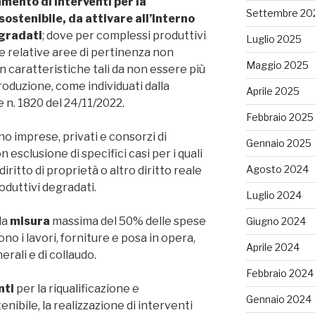
mento di interventi per la
Settembre 20
sostenibile, da attivare all’interno
egradati
; dove per complessi produttivi
Luglio 2025
 e relative aree di pertinenza non
Maggio 2025
con caratteristiche tali da non essere più
produzione, come individuati dalla
Aprile 2025
e n. 1820 del 24/11/2022.
Febbraio 2025
no imprese, privati e consorzi di
Gennaio 2025
esclusione di specifici casi per i quali
Agosto 2024
 diritto di proprietà o altro diritto reale
oduttivi degradati.
Luglio 2024
la
misura
massima del 50% delle spese
Giugno 2024
no i lavori, forniture e posa in opera,
Aprile 2024
rali e di collaudo.
Febbraio 2024
nti
per la riqualificazione e
Gennaio 2024
nibile, la realizzazione di interventi