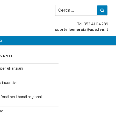
Cer
Cerc
Tel. 353 41 04 289
sportelloenergia@ape.fvg.it
i
ECENTI
per gli anziani
a incentivi
fondi per i bandi regionali
ne