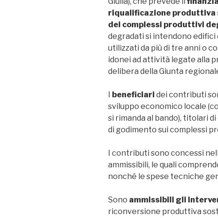
Giulia), che prevede il
finanzia
riqualificazione produttiva 
dei complessi produttivi d
degradati si intendono edifici
utilizzati da più di tre anni o 
idonei ad attività legate alla 
delibera della Giunta regional
I
beneficiari
dei contributi so
sviluppo economico locale (con 
si rimanda al bando), titolari di
di godimento sui complessi pr
I contributi sono concessi nel
ammissibili, le quali comprendo
nonché le spese tecniche gene
Sono
ammissibili gli interve
riconversione produttiva soste