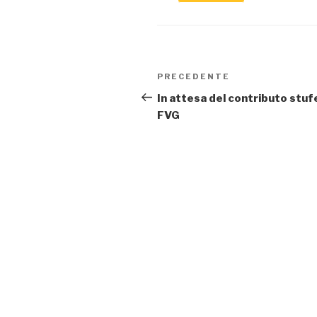
Navigazione
Articolo
PRECEDENTE
articoli
precedente:
In attesa del contributo stuf
FVG