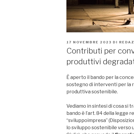
PUBBLICATO
17 NOVEMBRE 2023
DI
REDAZ
IL
Contributi per conv
produttivi degradat
È aperto il bando per la conce
sostegno di interventi per la 
produttiva sostenibile.
Vediamo in sintesi di cosa si t
bando è l’art. 84 della legge r
“sviluppoimpresa” (Disposizion
lo sviluppo sostenibile verso