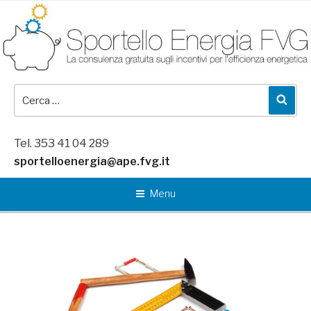
Salta
al
contenuto
Cerca:
Cer
Tel. 353 41 04 289
sportelloenergia@ape.fvg.it
Menu