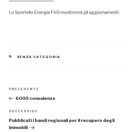
Lo Sportello Energia FVG monitorerà gli aggiornamenti.
CATEGORIE
SENZA CATEGORIA
Navigazione
Articolo
PRECEDENTE
articoli
precedente:
6000 consulenze
Articolo
SUCCESSIVO
successivo
Pubblicati i bandi regionali per il recupero degli
immobili