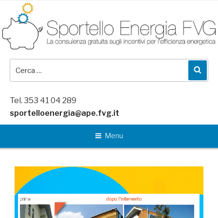
Salta
al
contenuto
Cerca:
Cer
Tel. 353 41 04 289
sportelloenergia@ape.fvg.it
Menu