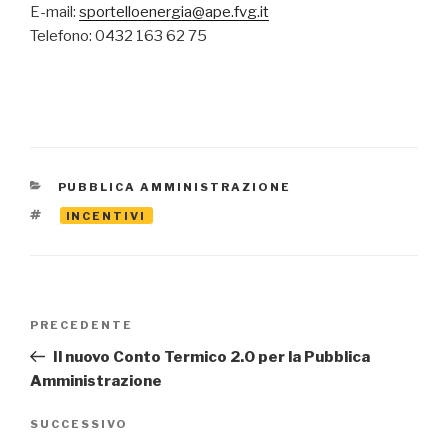
E-mail:
sportelloenergia@ape.fvg.it
Telefono: 0432 163 62 75
CATEGORIE
PUBBLICA AMMINISTRAZIONE
TAG
INCENTIVI
Navigazione
Articolo
PRECEDENTE
articoli
precedente:
Il nuovo Conto Termico 2.0 per la Pubblica
Amministrazione
Articolo
SUCCESSIVO