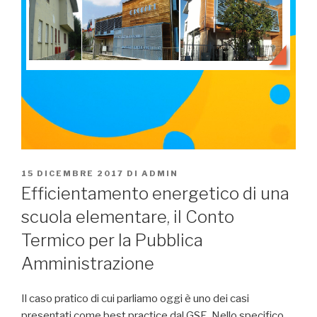
PUBBLICATO
15 DICEMBRE 2017
DI
ADMIN
IL
Efficientamento energetico di una
scuola elementare, il Conto
Termico per la Pubblica
Amministrazione
Il caso pratico di cui parliamo oggi è uno dei casi
presentati come best practice dal GSE. Nello specifico