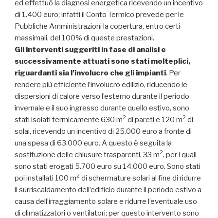
ed effettuò la diagnosi energetica ricevendo un incentivo
di 1.400 euro; infatti il Conto Termico prevede per le
Pubbliche Amministrazioni la copertura, entro certi
massimali, del 100% di queste prestazioni.
Gli interventi suggeriti in fase di analisi e
successivamente attuati sono stati molteplici,
riguardanti sia l’involucro che gli impianti
. Per
rendere più efficiente l’involucro edilizio, riducendo le
dispersioni di calore verso l’esterno durante il periodo
invernale e il suo ingresso durante quello estivo, sono
2
2
stati isolati termicamente 630 m
di pareti e 120 m
di
solai, ricevendo un incentivo di 25.000 euro a fronte di
una spesa di 63.000 euro. A questo è seguita la
2
sostituzione delle chiusure trasparenti, 33 m
, per i quali
sono stati erogati 5.700 euro su 14.000 euro. Sono stati
2
poi installati 100 m
di schermature solari al fine di ridurre
il surriscaldamento dell’edificio durante il periodo estivo a
causa dell’irraggiamento solare e ridurre l’eventuale uso
di climatizzatori o ventilatori; per questo intervento sono