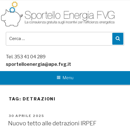
Salta
al
contenuto
Cerca:
Cer
Tel. 353 41 04 289
sportelloenergia@ape.fvg.it
Menu
TAG:
DETRAZIONI
PUBBLICATO
30 APRILE 2025
IL
Nuovo tetto alle detrazioni IRPEF