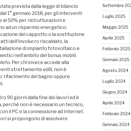
Settembre 20
ata prevista dalla legge di bilancio
 dal 1° gennaio 2018, per gli interventi
Luglio 2025
 al 50% per ristrutturazioni e
 ad un risparmio energetico;
Maggio 2025
icazione del cappotto o la sostituzione
Aprile 2025
tti dell’involucro riscaldato, la
nstallazione di impianto fotovoltaico e
Febbraio 2025
estici nell’ambito del bonus mobili.
Gennaio 2025
leto. Per chi invece accede alla
enti strettamente edili, non è
Agosto 2024
o: rifacimento del bagno oppure
Luglio 2024
).
Giugno 2024
o 90 giorni dalla fine dei lavori ed è
Aprile 2024
a, perchè non è necessario un tecnico,
 con il PC e la connessione ad Internet.
Febbraio 2024
itori si propongono di assolvere
Gennaio 2024