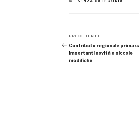
CATEGORIE
SENZA CATEGORIA
Navigazione
Articolo
PRECEDENTE
articoli
precedente:
Contributo regionale prima c
importanti novità e piccole
modifiche