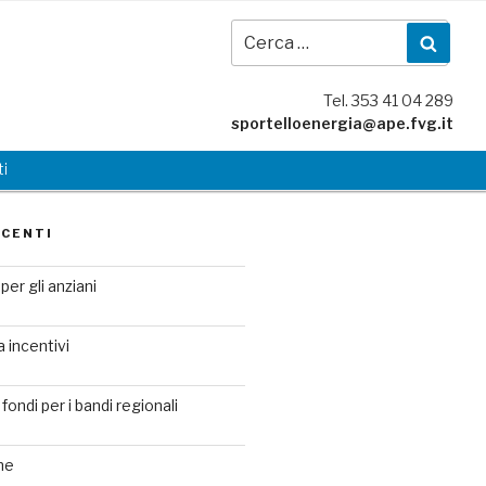
Cer
Cerc
Tel. 353 41 04 289
sportelloenergia@ape.fvg.it
i
ECENTI
per gli anziani
a incentivi
fondi per i bandi regionali
ne