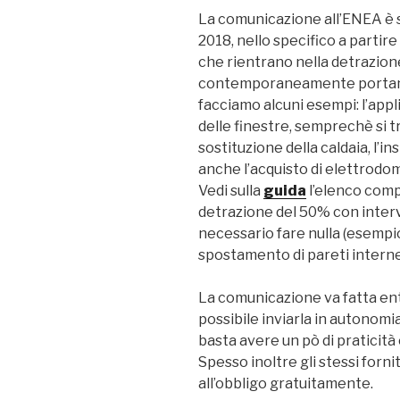
La comunicazione all’ENEA è st
2018, nello specifico a partire
che rientrano nella detrazione
contemporaneamente portano
facciamo alcuni esempi: l’appl
delle finestre, semprechè si tra
sostituzione della caldaia, l’i
anche l’acquisto di elettrodom
Vedi sulla
guida
l’elenco comp
detrazione del 50% con interv
necessario fare nulla (esempi
spostamento di pareti interne
La comunicazione va fatta entr
possibile inviarla in autonomi
basta avere un pò di praticità
Spesso inoltre gli stessi forn
all’obbligo gratuitamente.