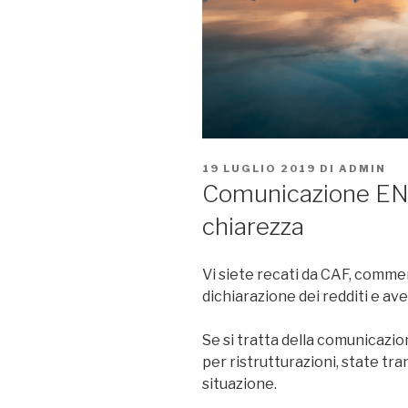
PUBBLICATO
19 LUGLIO 2019
DI
ADMIN
IL
Comunicazione ENE
chiarezza
Vi siete recati da CAF, commer
dichiarazione dei redditi e av
Se si tratta della comunicazio
per ristrutturazioni, state tran
situazione.