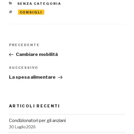
CATEGORIE
SENZA CATEGORIA
TAG
CONSIGLI
Navigazione
Articolo
PRECEDENTE
articoli
precedente:
Cambiare mobilità
Articolo
SUCCESSIVO
successivo
La spesa alimentare
ARTICOLI RECENTI
Condizionatori per gli anziani
30 Luglio 2026