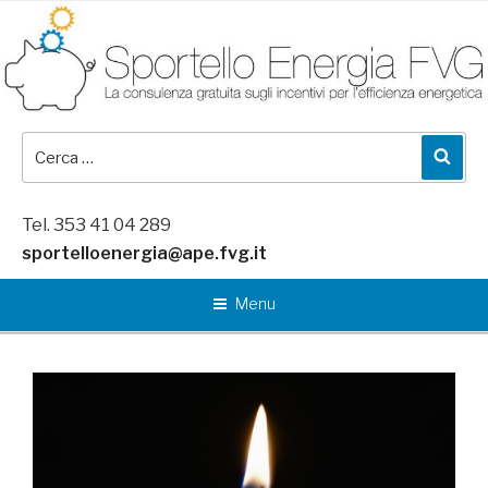
Salta
al
contenuto
Cerca:
Cer
Tel. 353 41 04 289
sportelloenergia@ape.fvg.it
Menu