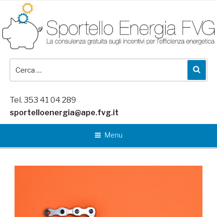
Salta
al
contenuto
Cerca:
Cer
Tel. 353 41 04 289
sportelloenergia@ape.fvg.it
Menu