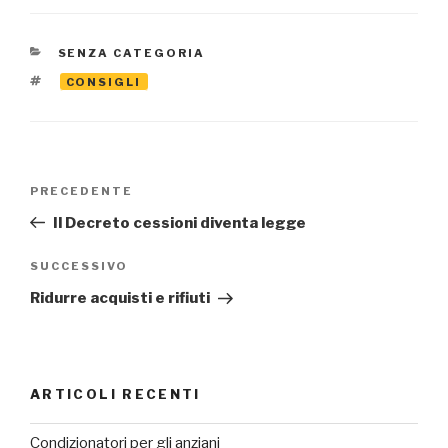
CATEGORIE
SENZA CATEGORIA
TAG
CONSIGLI
Navigazione
Articolo
PRECEDENTE
articoli
precedente:
Il Decreto cessioni diventa legge
Articolo
SUCCESSIVO
successivo
Ridurre acquisti e rifiuti
ARTICOLI RECENTI
Condizionatori per gli anziani