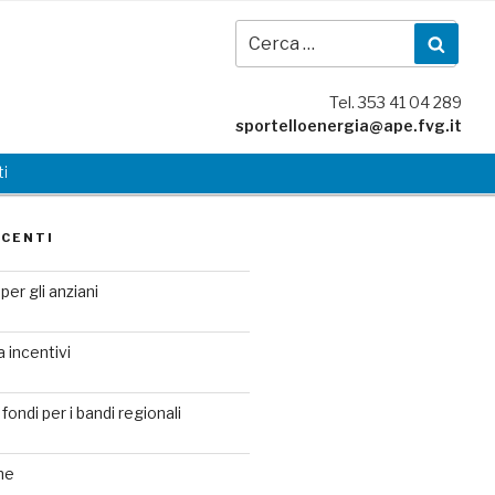
Cer
Cerc
Tel. 353 41 04 289
sportelloenergia@ape.fvg.it
i
ECENTI
per gli anziani
a incentivi
fondi per i bandi regionali
ne