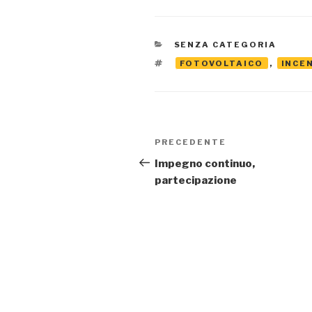
CATEGORIE
SENZA CATEGORIA
TAG
FOTOVOLTAICO
,
INCE
Navigazione
Articolo
PRECEDENTE
articoli
precedente:
Impegno continuo,
partecipazione