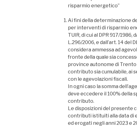
risparmio energetico”
Ai fini della determinazione d
per interventi di risparmio ene
TUIR, di cui al DPR 917/1986, d
L.296/2006, e dall’art. 14 del 
considera ammessa ad agevolaz
fronte della quale sia concesso
province autonome di Trento 
contributo sia cumulabile, ai s
con le agevolazioni fiscali.
In ogni caso la somma dell’age
deve eccedere il 100% della s
contributo.
Le disposizioni del presente 
contributi istituiti alla data 
ed erogati negli anni 2023 e 2